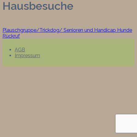
Hausbesuche
Beitragsnavigation
Plauschgruppe/Trickdog/ Senioren und Handicap Hunde
Rückruf
AGB
Impressum