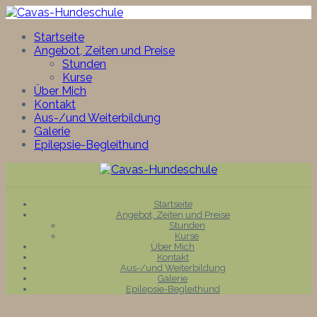
Startseite
Angebot, Zeiten und Preise
Stunden
Kurse
Über Mich
Kontakt
Aus-/und Weiterbildung
Galerie
Epilepsie-Begleithund
Skip
to
content
Startseite
Angebot, Zeiten und Preise
Stunden
Kurse
Über Mich
Kontakt
Aus-/und Weiterbildung
Galerie
Epilepsie-Begleithund