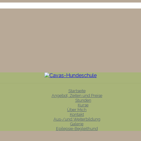
Startseite
Angebot, Zeiten und Preise
Stunden
Kurse
Über Mich
Kontakt
Aus-/und Weiterbildung
Galerie
Epilepsie-Begleithund