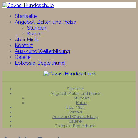
Startseite
Angebot, Zeiten und Preise
Stunden
Kurse
Über Mich
Kontakt
Aus-/und Weiterbildung
Galerie
Epilepsie-Begleithund
Skip
to
content
Startseite
Angebot, Zeiten und Preise
Stunden
Kurse
Über Mich
Kontakt
Aus-/und Weiterbildung
Galerie
Epilepsie-Begleithund